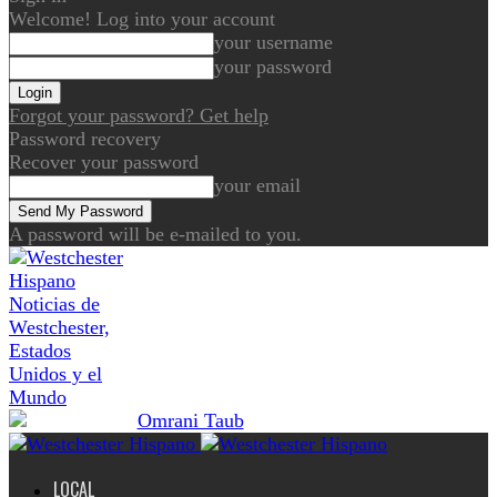
Welcome! Log into your account
your username
your password
Forgot your password? Get help
Password recovery
Recover your password
your email
A password will be e-mailed to you.
Noticias de
Westchester,
Estados
Unidos y el
Mundo
LOCAL