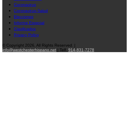
Coronavirus
Coronavirus-Salud
Elecciones
Informe Especial
Clasificados
Privacy Policy
© Copyright 2026, All Rights Reserved. |
info@westchesterhispano.net
| Telf.
914-831-7278