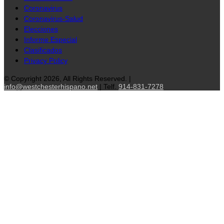
Coronavirus
Coronavirus-Salud
Elecciones
Informe Especial
Clasificados
Privacy Policy
© Copyright 2026, All Rights Reserved. |
info@westchesterhispano.net
| Telf.
914-831-7278