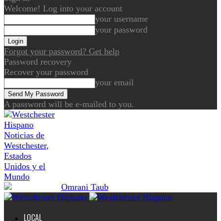
Welcome! Log into your account
your username
your password
Forgot your password? Get help
Password recovery
Recover your password
your email
A password will be e-mailed to you.
Noticias de
Westchester,
Estados
Unidos y el
Mundo
LOCAL