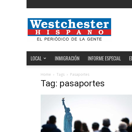
Noticias
de
Westchester,
Estados
Unidos
y
el
LOCAL
INMIGRACIÓN
INFORME ESPECIAL
E
Mundo
Home
Tags
Pasaportes
Tag: pasaportes