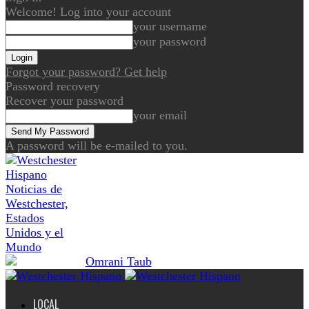
Welcome! Log into your account
your username
your password
Forgot your password? Get help
Password recovery
Recover your password
your email
A password will be e-mailed to you.
Noticias de
Westchester,
Estados
Unidos y el
Mundo
LOCAL