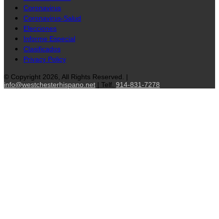
Coronavirus
Coronavirus-Salud
Elecciones
Informe Especial
Clasificados
Privacy Policy
© Copyright 2026, All Rights Reserved. |
info@westchesterhispano.net
| Telf.
914-831-7278