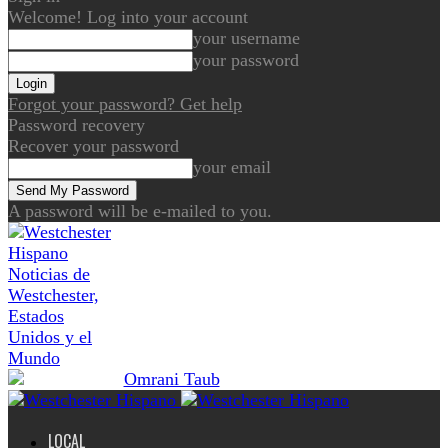
Welcome! Log into your account
your username
your password
Forgot your password? Get help
Password recovery
Recover your password
your email
A password will be e-mailed to you.
Noticias de
Westchester,
Estados
Unidos y el
Mundo
LOCAL