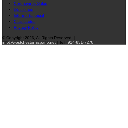
Coronavirus-Salud
Elecciones
Informe Especial
Clasificados
Privacy Policy
© Copyright 2026, All Rights Reserved. |
info@westchesterhispano.net
| Telf.
914-831-7278