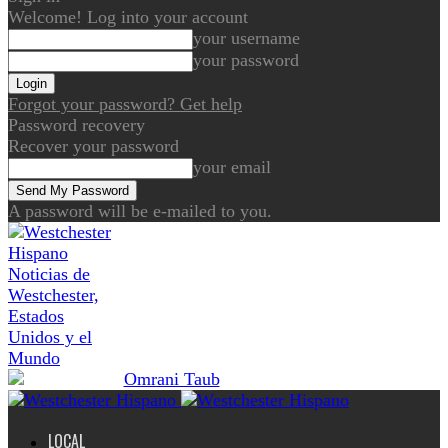
Welcome! Log into your account
your username
your password
Forgot your password? Get help
Password recovery
Recover your password
your email
A password will be e-mailed to you.
Noticias de
Westchester,
Estados
Unidos y el
Mundo
LOCAL