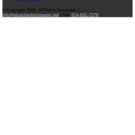
© Copyright 2026, All Rights Reserved. |
info@westchesterhispano.net
| Telf.
914-831-7278