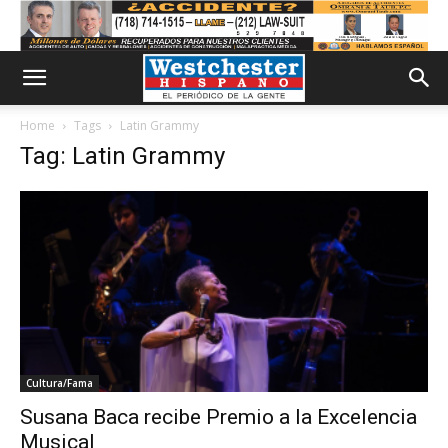
Home
Tags
Latin Grammy
Tag: Latin Grammy
Cultura/Fama
Susana Baca recibe Premio a la Excelencia
Musical