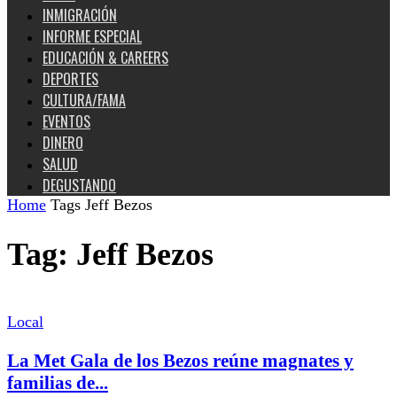
INMIGRACIÓN
INFORME ESPECIAL
EDUCACIÓN & CAREERS
DEPORTES
CULTURA/FAMA
EVENTOS
DINERO
SALUD
DEGUSTANDO
Home
Tags
Jeff Bezos
Tag: Jeff Bezos
Local
La Met Gala de los Bezos reúne magnates y
familias de...