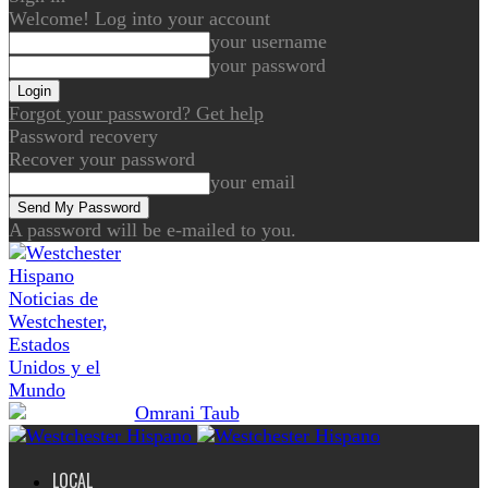
Welcome! Log into your account
your username
your password
Forgot your password? Get help
Password recovery
Recover your password
your email
A password will be e-mailed to you.
Noticias de
Westchester,
Estados
Unidos y el
Mundo
LOCAL