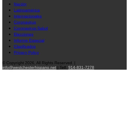
Nación
Latinoamérica
Internacionales
Coronavirus
Coronavirus-Salud
Elecciones
Informe Especial
Clasificados
Privacy Policy
© Copyright 2026, All Rights Reserved. |
info@westchesterhispano.net
| Telf.
914-831-7278