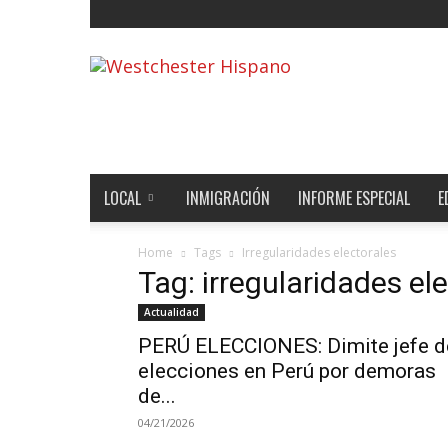
Noticias
de
Westchester,
Estados
Unidos
y
el
LOCAL
INMIGRACIÓN
INFORME ESPECIAL
E
Mundo
Home
Tags
Irregularidades electorales
Tag: irregularidades el
Actualidad
PERÚ ELECCIONES: Dimite jefe d
elecciones en Perú por demoras
de...
04/21/2026