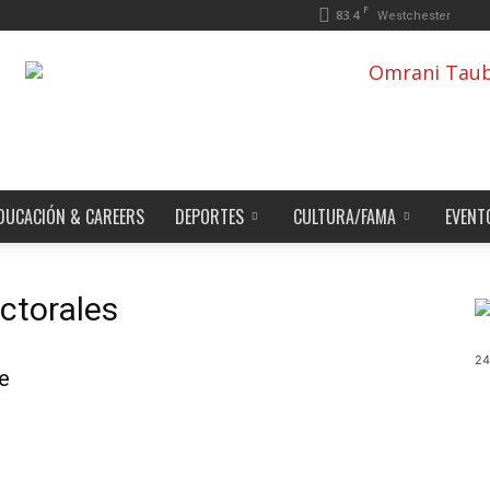
F
83.4
Westchester
DUCACIÓN & CAREERS
DEPORTES
CULTURA/FAMA
EVENT
ectorales
24
e