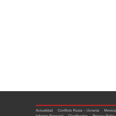
Actualidad
Conflicto Rusia – Ucrania
Mexica
Informe Especial
Clasificados
Privacy Policy