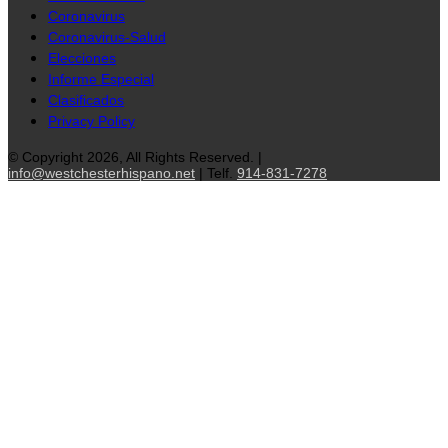
Coronavirus
Coronavirus-Salud
Elecciones
Informe Especial
Clasificados
Privacy Policy
© Copyright 2026, All Rights Reserved. |
info@westchesterhispano.net
| Telf.
914-831-7278