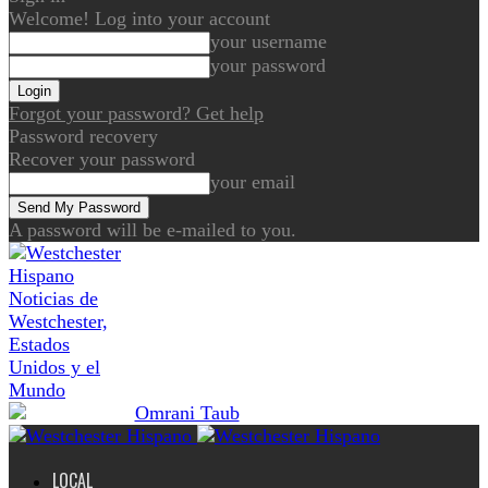
Welcome! Log into your account
your username
your password
Forgot your password? Get help
Password recovery
Recover your password
your email
A password will be e-mailed to you.
Noticias de
Westchester,
Estados
Unidos y el
Mundo
LOCAL