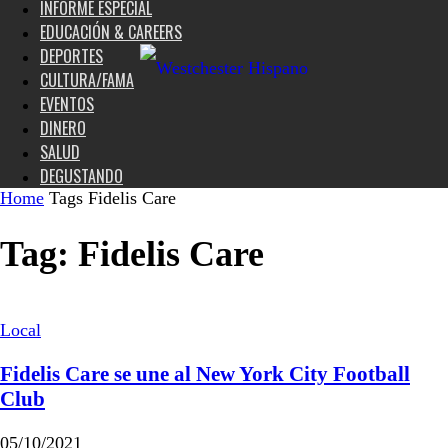
INFORME ESPECIAL
EDUCACIÓN & CAREERS
DEPORTES
CULTURA/FAMA
EVENTOS
DINERO
SALUD
DEGUSTANDO
Home
Tags
Fidelis Care
Tag: Fidelis Care
Local
Fidelis Care se une al New York City Football
Club
05/10/2021