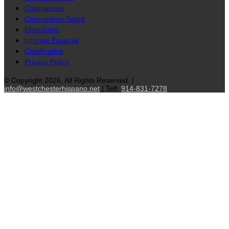
Coronavirus
Coronavirus-Salud
Elecciones
Informe Especial
Clasificados
Privacy Policy
© Copyright 2026, All Rights Reserved. |
info@westchesterhispano.net
| Telf.
914-831-7278