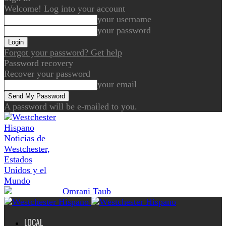
Welcome! Log into your account
your username
your password
Forgot your password? Get help
Password recovery
Recover your password
your email
A password will be e-mailed to you.
Noticias de
Westchester,
Estados
Unidos y el
Mundo
LOCAL