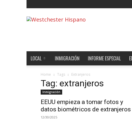
Noticias
de
Westchester,
Estados
Unidos
y
el
LOCAL
INMIGRACIÓN
INFORME ESPECIAL
E
Mundo
Home
Tags
Extranjeros
Tag: extranjeros
Inmigración
EEUU empieza a tomar fotos y
datos biométricos de extranjero
12/30/2025