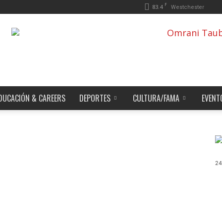
F
83.4
Westchester
DUCACIÓN & CAREERS
DEPORTES
CULTURA/FAMA
EVENT
24
s