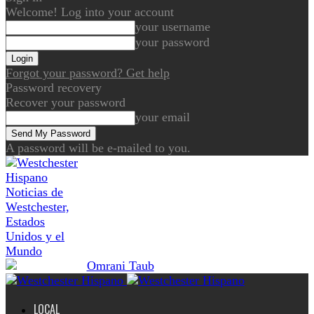
Welcome! Log into your account
your username
your password
Forgot your password? Get help
Password recovery
Recover your password
your email
A password will be e-mailed to you.
Noticias de
Westchester,
Estados
Unidos y el
Mundo
LOCAL