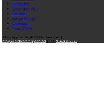
Coronavirus
Coronavirus-Salud
Elecciones
Informe Especial
Clasificados
Privacy Policy
© Copyright 2026, All Rights Reserved. |
info@westchesterhispano.net
| Telf.
914-831-7278