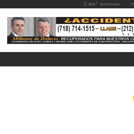
F
86.8
Th
Westchester