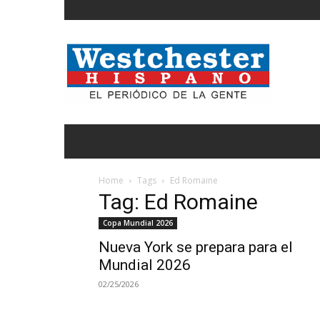
Noticias
de
Westchester,
Estados
Unidos
y
el
Mundo
Home
Tags
Ed Romaine
Tag: Ed Romaine
Copa Mundial 2026
Nueva York se prepara para el
Mundial 2026
02/25/2026