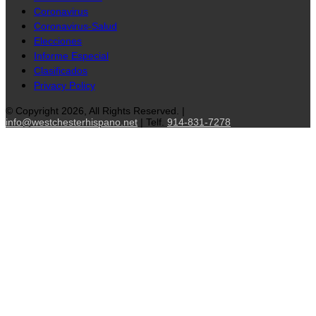
Coronavirus
Coronavirus-Salud
Elecciones
Informe Especial
Clasificados
Privacy Policy
© Copyright 2026, All Rights Reserved. |
info@westchesterhispano.net
| Telf.
914-831-7278