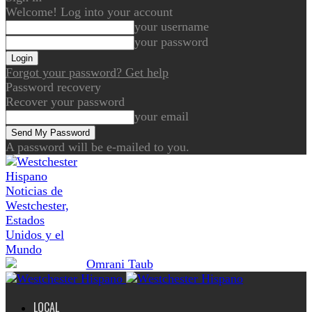
Welcome! Log into your account
your username
your password
Forgot your password? Get help
Password recovery
Recover your password
your email
A password will be e-mailed to you.
Noticias de
Westchester,
Estados
Unidos y el
Mundo
LOCAL