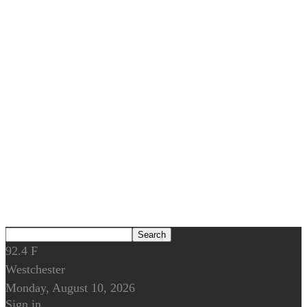
92.4
F
Westchester
Monday, August 10, 2026
Sign in