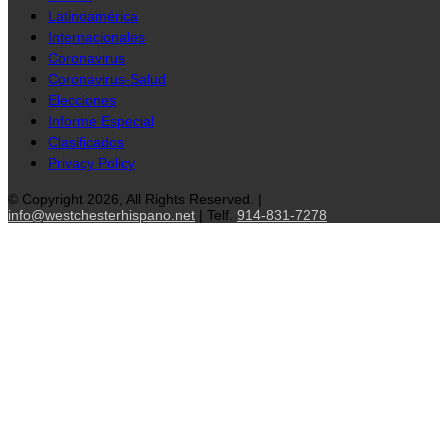
Latinoamérica
Internacionales
Coronavirus
Coronavirus-Salud
Elecciones
Informe Especial
Clasificados
Privacy Policy
© Copyright 2026, All Rights Reserved. |
info@westchesterhispano.net
| Telf.
914-831-7278