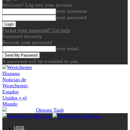
Welcome! Log into your account
your username
your password
Forgot your password? Get help
Password recovery
Recover your password
your email
A password will be e-mailed to you.
Noticias de
Westchester,
Estados
Unidos y el
Mundo
LOCAL