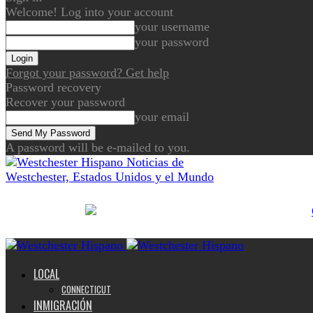
Welcome! Log into your account
your username
your password
Forgot your password? Get help
Password recovery
Recover your password
your email
A password will be e-mailed to you.
Noticias de
Westchester, Estados Unidos y el Mundo
LOCAL
CONNECTICUT
INMIGRACIÓN