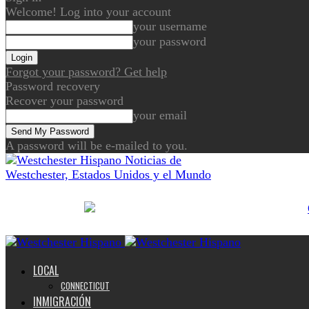
Welcome! Log into your account
your username
your password
Forgot your password? Get help
Password recovery
Recover your password
your email
A password will be e-mailed to you.
Noticias de
Westchester, Estados Unidos y el Mundo
LOCAL
CONNECTICUT
INMIGRACIÓN