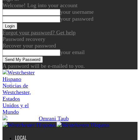
Welcome! Log into your account
your username
your password
Forgot your password? Get help
Password recovery
Recover your password
your email
A password will be e-mailed to you.
Noticias de
Westchester,
Estados
Unidos y el
Mundo
LOCAL