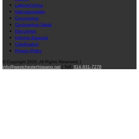
Latinoamérica
Internacionales
Coronavirus
Coronavirus-Salud
Elecciones
Informe Especial
Clasificados
Privacy Policy
© Copyright 2026, All Rights Reserved. |
info@westchesterhispano.net
| Telf.
914-831-7278