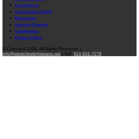
Coronavirus
Coronavirus-Salud
Elecciones
Informe Especial
Clasificados
Privacy Policy
© Copyright 2026, All Rights Reserved. |
info@westchesterhispano.net
| Telf.
914-831-7278