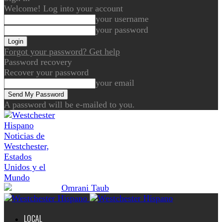
Welcome! Log into your account
your username
your password
Forgot your password? Get help
Password recovery
Recover your password
your email
A password will be e-mailed to you.
Noticias de
Westchester,
Estados
Unidos y el
Mundo
LOCAL