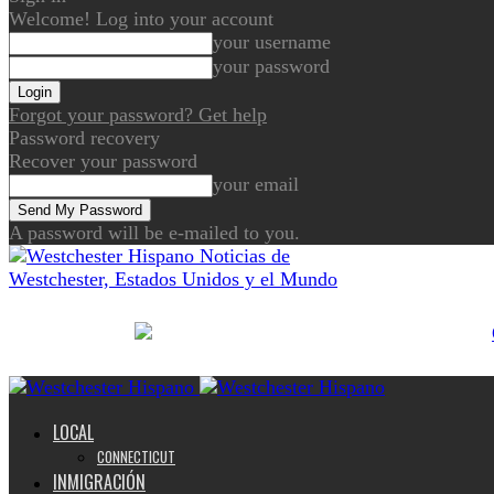
Welcome! Log into your account
your username
your password
Forgot your password? Get help
Password recovery
Recover your password
your email
A password will be e-mailed to you.
Noticias de
Westchester, Estados Unidos y el Mundo
LOCAL
CONNECTICUT
INMIGRACIÓN