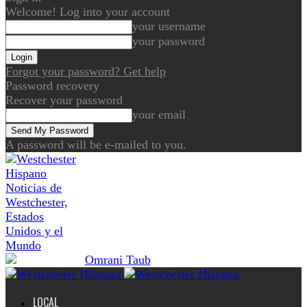
Welcome! Log into your account
your username
your password
Forgot your password? Get help
Password recovery
Recover your password
your email
A password will be e-mailed to you.
Noticias de
Westchester,
Estados
Unidos y el
Mundo
LOCAL