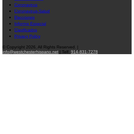
Coronavirus
Coronavirus-Salud
Elecciones
Informe Especial
Clasificados
Privacy Policy
© Copyright 2026, All Rights Reserved. |
info@westchesterhispano.net
| Telf.
914-831-7278