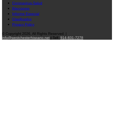
Coronavirus-Salud
Elecciones
Informe Especial
Clasificados
Privacy Policy
© Copyright 2026, All Rights Reserved. |
info@westchesterhispano.net
| Telf.
914-831-7278