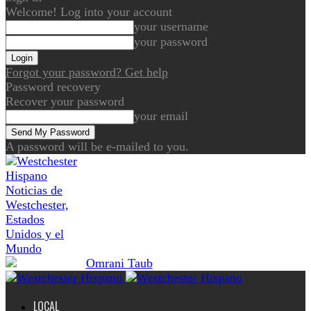
Welcome! Log into your account
your username
your password
Forgot your password? Get help
Password recovery
Recover your password
your email
A password will be e-mailed to you.
Noticias de
Westchester,
Estados
Unidos y el
Mundo
LOCAL