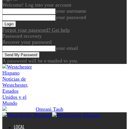
Welcome! Log into your account
your username
your password
Forgot your password? Get help
Password recovery
Recover your password
your email
A password will be e-mailed to you.
Noticias de
Westchester,
Estados
Unidos y el
Mundo
LOCAL