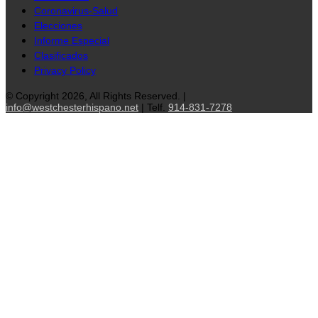
Coronavirus-Salud
Elecciones
Informe Especial
Clasificados
Privacy Policy
© Copyright 2026, All Rights Reserved. |
info@westchesterhispano.net
| Telf.
914-831-7278