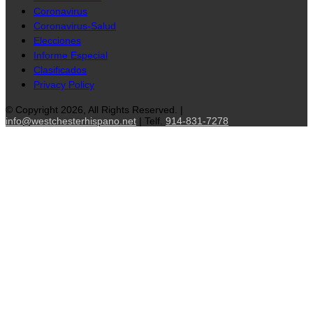
Coronavirus
Coronavirus-Salud
Elecciones
Informe Especial
Clasificados
Privacy Policy
© Copyright 2026, All Rights Reserved. |
info@westchesterhispano.net
| Telf.
914-831-7278