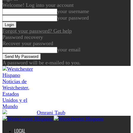
Welcome! Log into your account
your username
your password
Forgot your password? Get help
Password recovery
Recover your password
your email
A password will be e-mailed to you.
Noticias de
Westchester,
Estados
Unidos y el
Mundo
LOCAL