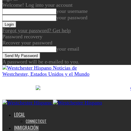
Welcome! Log into your account
your username
your password
Forgot your password? Get help
Password recovery
Recover your password
your email
A password will be e-mailed to you.
Noticias de
Westchester, Estados Unidos y el Mundo
LOCAL
CONNECTICUT
INMIGRACIÓN