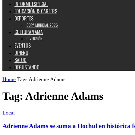
INFORME ESPECIAL
EDUCACIÓN & CAREERS
DEPORTES
COPA MUNDIAL 2026
CULTURA/FAMA
DIVERSIÓN
EVENTOS
DINERO
SALUD
DEGUSTANDO
Home
Tags
Adrienne Adams
Tag: Adrienne Adams
Local
Adrienne Adams se suma a Hochul en histórica 