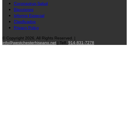
Coronavirus-Salud
Elecciones
Informe Especial
Clasificados
Privacy Policy
© Copyright 2026, All Rights Reserved. |
info@westchesterhispano.net
| Telf.
914-831-7278