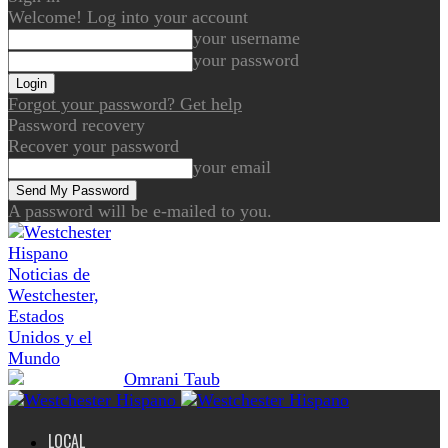
Welcome! Log into your account
your username
your password
Forgot your password? Get help
Password recovery
Recover your password
your email
A password will be e-mailed to you.
Noticias de
Westchester,
Estados
Unidos y el
Mundo
LOCAL