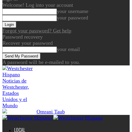
Welcome! Log into your account
your username
your password
Forgot your password? Get help
Password recovery
Recover your password
your email
A password will be e-mailed to you.
Noticias de
Westchester,
Estados
Unidos y el
Mundo
LOCAL