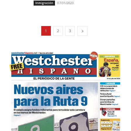
07/31/2023
Inmigración
1
2
3