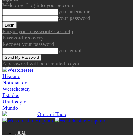
Welcome! Log into your account
your username
your password
Forgot your password? Get help
Password recovery
Recover your password
your email
A password will be e-mailed to you.
Noticias de
Westchester,
Estados
Unidos y el
Mundo
LOCAL