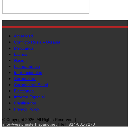
Actualidad
Conflicto Rusia – Ucrania
Mexicanos
Latinos
Nación
Latinoamérica
Internacionales
Coronavirus
Coronavirus-Salud
Elecciones
Informe Especial
Clasificados
Privacy Policy
© Copyright 2026, All Rights Reserved. |
info@westchesterhispano.net
| Telf.
914-831-7278