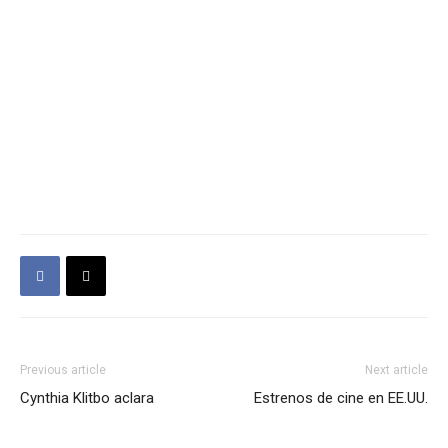
Previous article
Next article
Cynthia Klitbo aclara
Estrenos de cine en EE.UU.