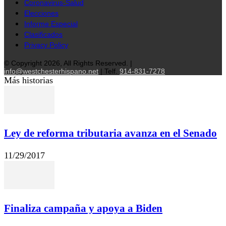
Coronavirus-Salud
Elecciones
Informe Especial
Clasificados
Privacy Policy
© Copyright 2026, All Rights Reserved. |
info@westchesterhispano.net
| Telf.
914-831-7278
Más historias
Ley de reforma tributaria avanza en el Senado
11/29/2017
Finaliza campaña y apoya a Biden