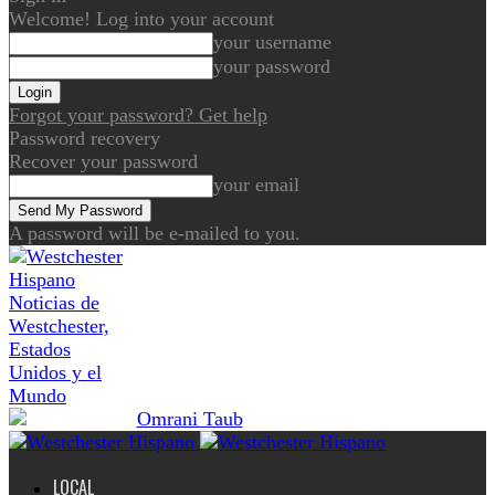
Welcome! Log into your account
your username
your password
Forgot your password? Get help
Password recovery
Recover your password
your email
A password will be e-mailed to you.
Noticias de
Westchester,
Estados
Unidos y el
Mundo
LOCAL