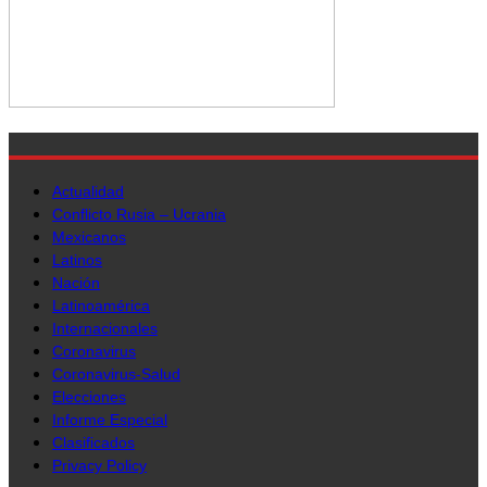
Actualidad
Conflicto Rusia – Ucrania
Mexicanos
Latinos
Nación
Latinoamérica
Internacionales
Coronavirus
Coronavirus-Salud
Elecciones
Informe Especial
Clasificados
Privacy Policy