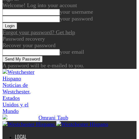
Welcome! Log into your account
your username
your password
Forgot your password? Get help
Password recovery
Recover your password
your email
A password will be e-mailed to you.
Noticias de
Westchester,
Estados
Unidos y el
Mundo
LOCAL