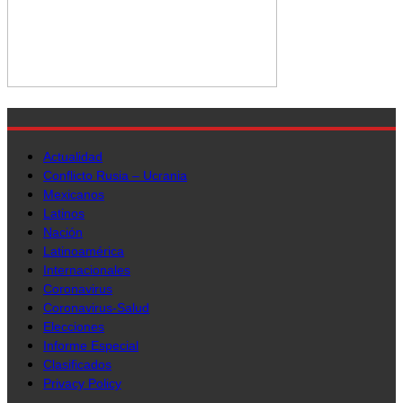
Actualidad
Conflicto Rusia – Ucrania
Mexicanos
Latinos
Nación
Latinoamérica
Internacionales
Coronavirus
Coronavirus-Salud
Elecciones
Informe Especial
Clasificados
Privacy Policy