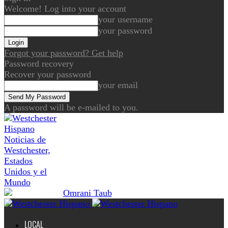
Welcome! Log into your account
your username
your password
Forgot your password? Get help
Password recovery
Recover your password
your email
A password will be e-mailed to you.
Noticias de
Westchester,
Estados
Unidos y el
Mundo
LOCAL