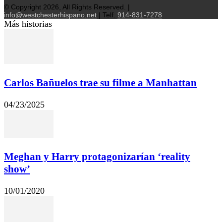
© Copyright 2026, All Rights Reserved. |
info@westchesterhispano.net
| Telf.
914-831-7278
Más historias
Carlos Bañuelos trae su filme a Manhattan
04/23/2025
Meghan y Harry protagonizarían ‘reality
show’
10/01/2020