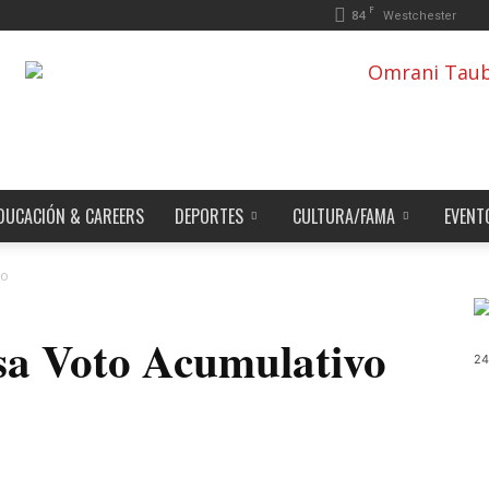
F
84
Westchester
DUCACIÓN & CAREERS
DEPORTES
CULTURA/FAMA
EVENT
vo
isa Voto Acumulativo
24