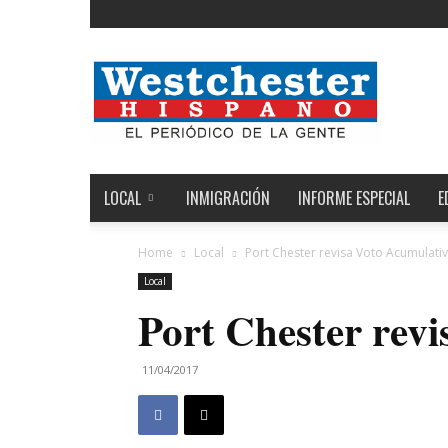
Noticias
de
Westchester,
Estados
Unidos
y
el
LOCAL
INMIGRACIÓN
INFORME ESPECIAL
E
Mundo
Home
Local
Port Chester revisa Voto Acumulati
Local
Port Chester rev
11/04/2017