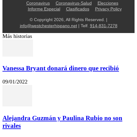
Coronavirus
Coronavirus-Salud
Elecciones
Informe Especial
Clasificados
Privacy Policy
© Copyright 2026, All Rights Reserved. |
info@westchesterhispano.net
| Telf.
914-831-7278
Más historias
Vanessa Bryant donará dinero que recibió
09/01/2022
Alejandra Guzmán y Paulina Rubio no son
rivales