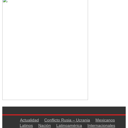
Actualidad
Conflicto Rusia – Ucrania
Mexicanos
Latinos
Nación
Latinoamérica
Internacionales