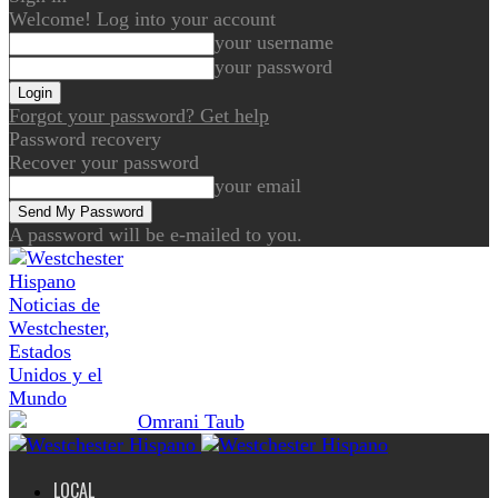
Welcome! Log into your account
your username
your password
Forgot your password? Get help
Password recovery
Recover your password
your email
A password will be e-mailed to you.
Noticias de
Westchester,
Estados
Unidos y el
Mundo
LOCAL