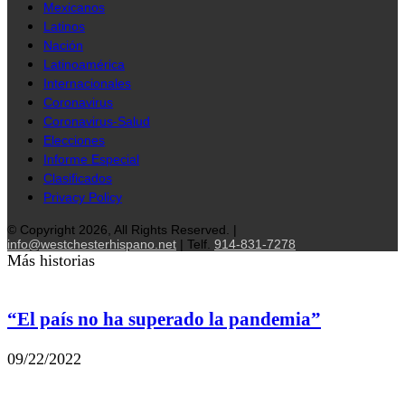
Mexicanos
Latinos
Nación
Latinoamérica
Internacionales
Coronavirus
Coronavirus-Salud
Elecciones
Informe Especial
Clasificados
Privacy Policy
© Copyright 2026, All Rights Reserved. |
info@westchesterhispano.net
| Telf.
914-831-7278
Más historias
“El país no ha superado la pandemia”
09/22/2022