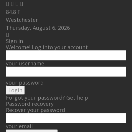
84.8
F
Westchester
Thursday, August 6, 2026
Sign in
Welcome! Log into your account
your username
your password
Forgot your password? Get help
Password recovery
Recover your password
your email