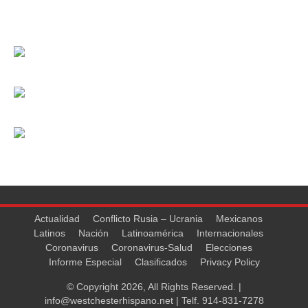
Actualidad
Conflicto Rusia – Ucrania
Mexicanos
Latinos
Nación
Latinoamérica
Internacionales
Coronavirus
Coronavirus-Salud
Elecciones
Informe Especial
Clasificados
Privacy Policy
© Copyright 2026, All Rights Reserved. |
info@westchesterhispano.net
| Telf.
914-831-7278