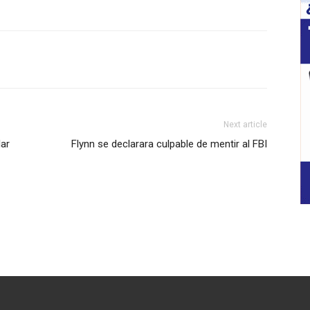
Next article
lar
Flynn se declarara culpable de mentir al FBI