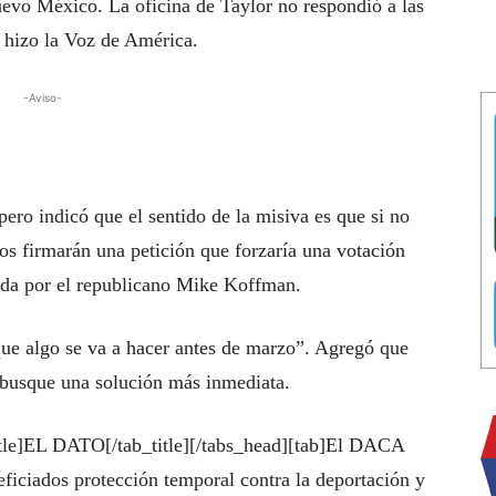
vo México. La oficina de Taylor no respondió a las
e hizo la Voz de América.
-Aviso-
 pero indicó que el sentido de la misiva es que si no
ros firmarán una petición que forzaría una votación
ida por el republicano Mike Koffman.
que algo se va a hacer antes de marzo”. Agregó que
e busque una solución más inmediata.
title]EL DATO[/tab_title][/tabs_head][tab]El DACA
neficiados protección temporal contra la deportación y