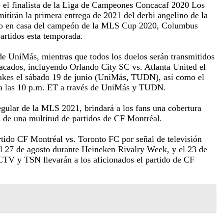
e el finalista de la Liga de Campeones Concacaf 2020 Los
tirán la primera entrega de 2021 del derbi angelino de la
ido en casa del campeón de la MLS Cup 2020, Columbus
artidos esta temporada.
de UniMás, mientras que todos los duelos serán transmitidos
acados, incluyendo Orlando City SC vs. Atlanta United el
uakes el sábado 19 de junio (UniMás, TUDN), así como el
te a las 10 p.m. ET a través de UniMás y TUDN.
egular de la MLS 2021, brindará a los fans una cobertura
 de una multitud de partidos de CF Montréal.
rtido CF Montréal vs. Toronto FC por señal de televisión
el 27 de agosto durante Heineken Rivalry Week, y el 23 de
 CTV y TSN llevarán a los aficionados el partido de CF