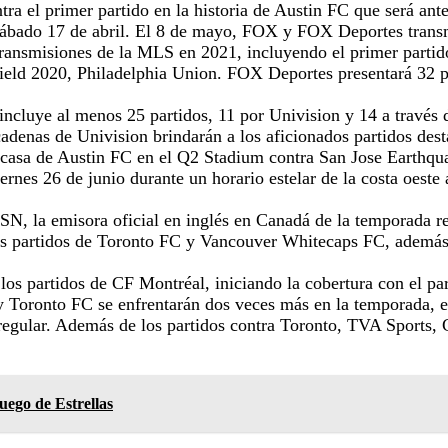
a el primer partido en la historia de Austin FC que será ant
sábado 17 de abril. El 8 de mayo, FOX y FOX Deportes transmi
ransmisiones de la MLS en 2021, incluyendo el primer part
ield 2020, Philadelphia Union. FOX Deportes presentará 32 p
ncluye al menos 25 partidos, 11 por Univision y 14 a través 
denas de Univision brindarán a los aficionados partidos dest
n casa de Austin FC en el Q2 Stadium contra San Jose Earthq
ernes 26 de junio durante un horario estelar de la costa oes
N, la emisora ​​oficial en inglés en Canadá de la temporada r
los partidos de Toronto FC y Vancouver Whitecaps FC, además
os partidos de CF Montréal, iniciando la cobertura con el pa
y Toronto FC se enfrentarán dos veces más en la temporada, 
 regular. Además de los partidos contra Toronto, TVA Sports,
uego de Estrellas