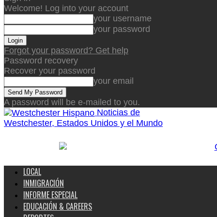
Welcome! Log into your account
your username
your password
Forgot your password? Get help
Password recovery
Recover your password
your email
A password will be e-mailed to you.
Noticias de
Westchester, Estados Unidos y el Mundo
LOCAL
INMIGRACIÓN
INFORME ESPECIAL
EDUCACIÓN & CAREERS