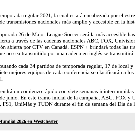
mporada regular 2021, la cual estará encabezada por el estre
o de transmisiones nacionales más amplio y accesible en la histo
porada 26 de Major League Soccer será la más accesible hasta
 abierta a través de las cadenas nacionales ABC, FOX, Univis
sión abierta por CTV en Canadá. ESPN + brindará todas las tra
ue no sea transmitido por una cadena en inglés se transmitirá
tando cada 34 partidos de temporada regular, 17 de local y 17
 siete mejores equipos de cada conferencia se clasificarán a 
1.
endrá un comienzo rápido con siete semanas ininterrumpidas d
A de junio. En este tramo inicial de la campaña, ABC, FOX y U
N, FS1, UniMás y TUDN durante el fin de semana del Día de l
 Mundial 2026 en Westchester