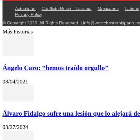
Actualidad
Conflicto Rusia – Ucrania
Mexicanos
Latinos
Privacy Policy
© Copyright 2026, All Rights Reserved. |
info@westchesterhispano.ne
Más historias
Ángelo Caro: “hemos traído orgullo”
08/04/2021
Álvaro Fidalgo sufre una lesión que lo alejará de
03/27/2024