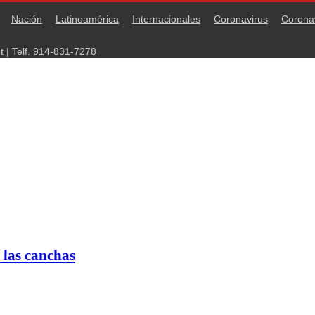
Nación
Latinoamérica
Internacionales
Coronavirus
Corona
t
| Telf.
914-831-7278
 las canchas