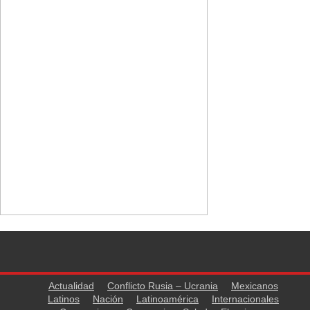
Actualidad
Conflicto Rusia – Ucrania
Mexicanos
Latinos
Nación
Latinoamérica
Internacionales