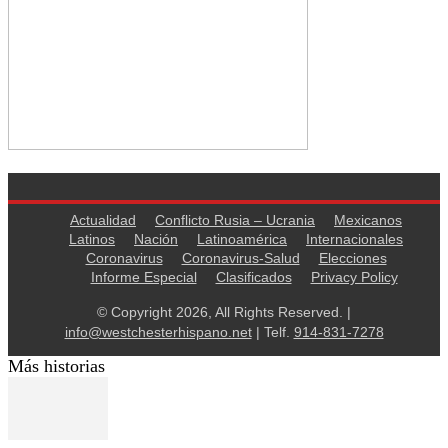
Actualidad
Conflicto Rusia – Ucrania
Mexicanos
Latinos
Nación
Latinoamérica
Internacionales
Coronavirus
Coronavirus-Salud
Elecciones
Informe Especial
Clasificados
Privacy Policy
© Copyright 2026, All Rights Reserved. |
info@westchesterhispano.net
| Telf.
914-831-7278
Más historias