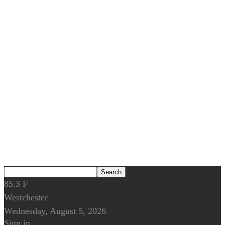
85.3
F
Westchester
Wednesday, August 5, 2026
Sign in