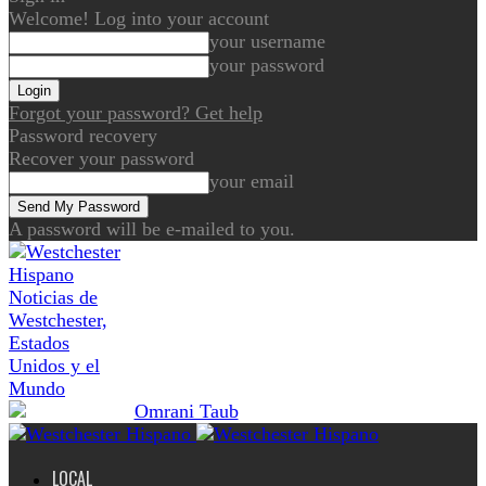
Welcome! Log into your account
your username
your password
Forgot your password? Get help
Password recovery
Recover your password
your email
A password will be e-mailed to you.
Noticias de
Westchester,
Estados
Unidos y el
Mundo
LOCAL