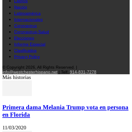
Latinos
Nación
Latinoamérica
Internacionales
Coronavirus
Coronavirus-Salud
Elecciones
Informe Especial
Clasificados
Privacy Policy
© Copyright 2026, All Rights Reserved. |
info@westchesterhispano.net
| Telf.
914-831-7278
Más historias
Primera dama Melania Trump vota en persona
en Florida
11/03/2020