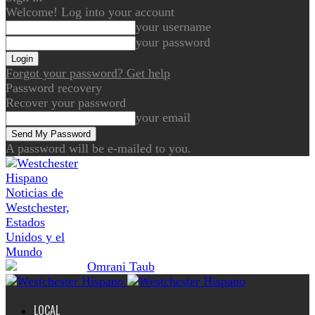
Welcome! Log into your account
your username
your password
Forgot your password? Get help
Password recovery
Recover your password
your email
A password will be e-mailed to you.
Noticias de
Westchester,
Estados
Unidos y el
Mundo
LOCAL