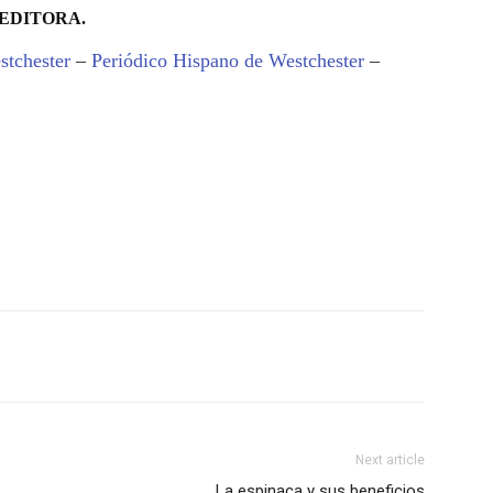
EDITORA.
stchester
–
Periódico Hispano de Westchester
–
Next article
La espinaca y sus beneficios