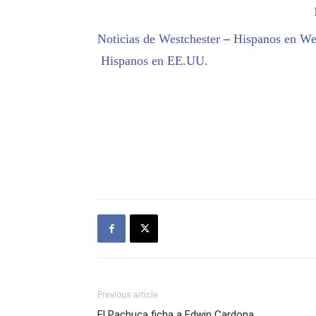
Noticias de Westchester
–
Hispanos en We
Hispanos en EE.UU.
Previous article
El Pachuca ficha a Edwin Cardona