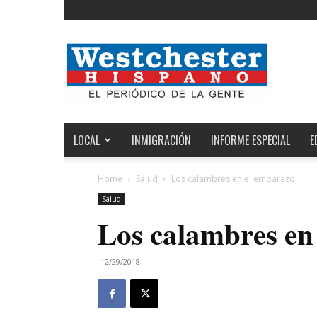
Noticias
de
Westchester,
Estados
Unidos
y
el
LOCAL
INMIGRACIÓN
INFORME ESPECIAL
E
Mundo
Home
Salud
Los calambres en el embarazo
Salud
Los calambres en
12/29/2018