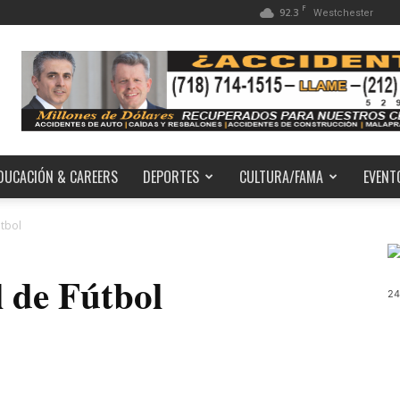
F
92.3
Westchester
DUCACIÓN & CAREERS
DEPORTES
CULTURA/FAMA
EVENT
tbol
 de Fútbol
24