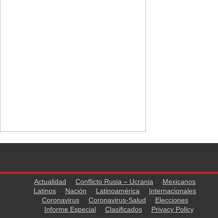
Actualidad
Conflicto Rusia – Ucrania
Mexicanos
Latinos
Nación
Latinoamérica
Internacionales
Coronavirus
Coronavirus-Salud
Elecciones
Informe Especial
Clasificados
Privacy Policy