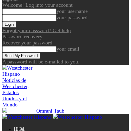
Welcome! Log into your account
your username
your password
Forgot your password? Get help
Password recovery
Recover your password
your email
A password will be e-mailed to you.
Noticias de
Westchester,
Estados
Unidos y el
Mundo
LOCAL