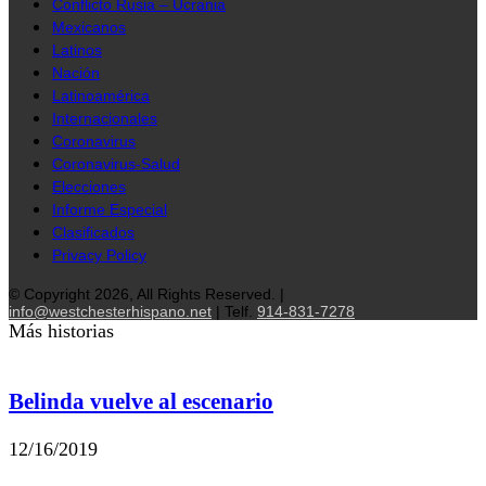
Conflicto Rusia – Ucrania
Mexicanos
Latinos
Nación
Latinoamérica
Internacionales
Coronavirus
Coronavirus-Salud
Elecciones
Informe Especial
Clasificados
Privacy Policy
© Copyright 2026, All Rights Reserved. |
info@westchesterhispano.net
| Telf.
914-831-7278
Más historias
Belinda vuelve al escenario
12/16/2019